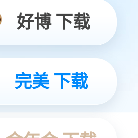
关注我们
年会jinnianhui集
年会jinnianhui集
我们
资讯
我们
场合作邮箱
ket@www.jinnianhui.com