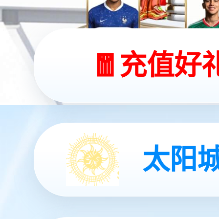
准备好突破增长瓶颈，开
了解我们的机器人如何帮助您的业务增长