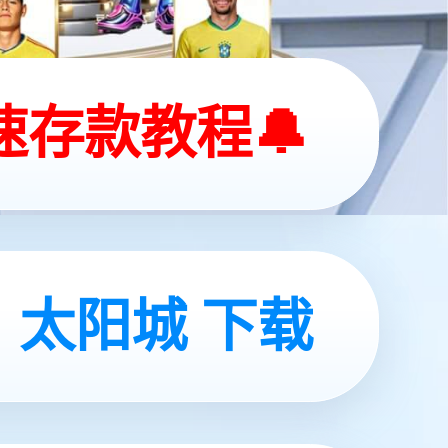
咨询专家
关注我们
年会jinnianhui集
年会jinnianhui集
我们
资讯