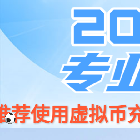
首页
行业
工业
推荐场
产品中心
案例中心