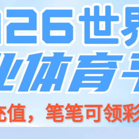
3C电子
景应用：上下料、电子元器件检测、PCB搬运、3C产品涂胶、
行业
服务与支持
关于今年会jinnianhui集团
软
组装、PCBA上下料、芯片外观检测